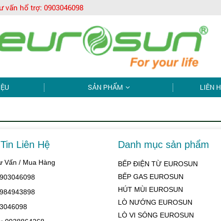
ư vấn hổ trợ:
0903046098
IỆU
SẢN PHẨM
LIÊN 
Tin Liên Hệ
Danh mục sản phẩm
Tư Vấn / Mua Hàng
BẾP ĐIỆN TỪ EUROSUN
BẾP GAS EUROSUN
 0903046098
HÚT MÙI EUROSUN
 0984943898
LÒ NƯỚNG EUROSUN
03046098
LÒ VI SÓNG EUROSUN