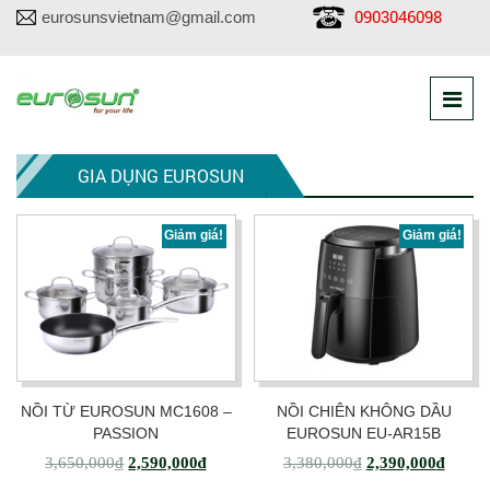
0903046098
eurosunsvietnam@gmail.com
GIA DỤNG EUROSUN
Giảm giá!
Giảm giá!
NỒI TỪ EUROSUN MC1608 –
NỒI CHIÊN KHÔNG DẦU
PASSION
EUROSUN EU-AR15B
3,650,000
₫
2,590,000
₫
3,380,000
₫
2,390,000
₫