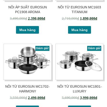
NỒI ÁP SUẤT EUROSUN
NỒI TỪ EUROSUN MC1603
PC1908 AROMA
TITANIUM
3,490,000
₫
2,390,000
₫
2,710,000
₫
1,890,000
₫
Mua hàng
Mua hàng
Giảm giá!
Giảm giá!
NỒI TỪ EUROSUN MC1702-
NỒI TỪ EUROSUN MC1801-
HARMONY
LUXURY
3,550,000
₫
2,490,000
₫
5,690,000
₫
3,990,000
₫