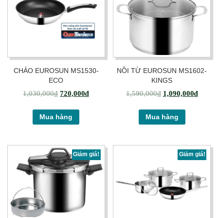
CHẢO EUROSUN MS1530-
NỒI TỪ EUROSUN MS1602-
ECO
KINGS
1,030,000
₫
720,000
₫
1,590,000
₫
1,090,000
₫
Mua hàng
Mua hàng
Giảm giá!
Giảm giá!