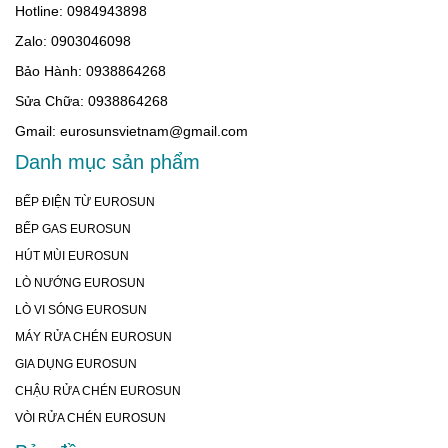
Hotline: 0984943898
Zalo: 0903046098
Bảo Hành: 0938864268
Sửa Chữa: 0938864268
Gmail: eurosunsvietnam@gmail.com
Danh mục sản phẩm
BẾP ĐIỆN TỪ EUROSUN
BẾP GAS EUROSUN
HÚT MÙI EUROSUN
LÒ NƯỚNG EUROSUN
LÒ VI SÓNG EUROSUN
MÁY RỬA CHÉN EUROSUN
GIA DỤNG EUROSUN
CHẬU RỬA CHÉN EUROSUN
VÒI RỬA CHÉN EUROSUN