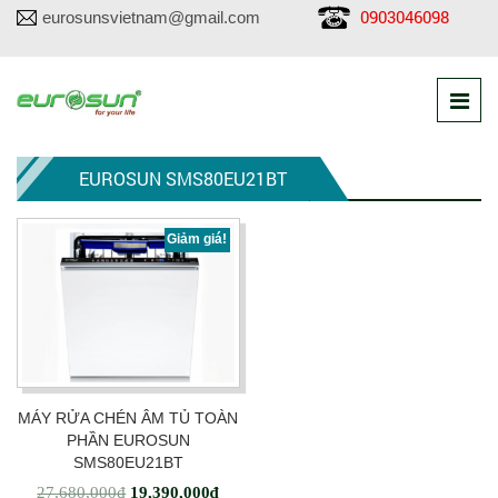
0903046098
eurosunsvietnam@gmail.com
EUROSUN SMS80EU21BT
Giảm giá!
MÁY RỬA CHÉN ÂM TỦ TOÀN
PHẦN EUROSUN
SMS80EU21BT
27,680,000
₫
19,390,000
₫